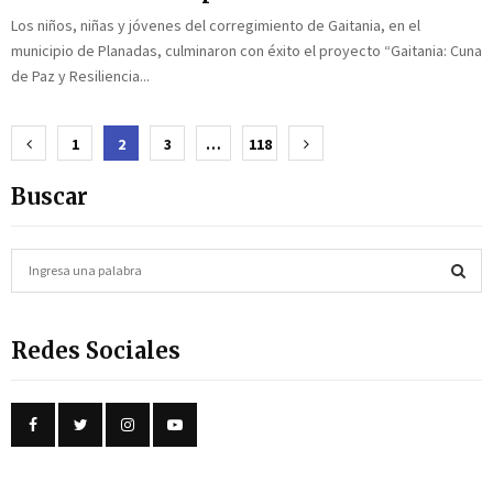
Los niños, niñas y jóvenes del corregimiento de Gaitania, en el
municipio de Planadas, culminaron con éxito el proyecto “Gaitania: Cuna
de Paz y Resiliencia...
Paginación
1
2
3
…
118
de
Buscar
entradas
S
e
a
S
r
Redes Sociales
c
E
h
f
A
o
r
R
:
C