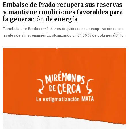
l
j
Embalse de Prado recupera sus reservas
r
d
a
i
y mantiene condiciones favorables para
e
a
la generación de energía
l
I
7
n
El embalse de Prado cerró el mes de julio con una recuperación en sus
d
t
niveles de almacenamiento, alcanzando un 64,36 % de volumen útil, lo...
e
e
a
r
g
n
o
a
s
c
t
i
o
o
n
a
l
d
e
l
C
a