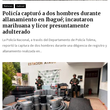
a
l
Noticias
Judicial
d
Policía capturó a dos hombres durante
e
allanamiento en Ibagué; incautaron
l
marihuana y licor presuntamente
C
adulterado
a
f
La Policía Nacional, a través del Departamento de Policía Tolima,
é
reportó la captura de dos hombres durante una diligencia de registro y
allanamiento realizada en...