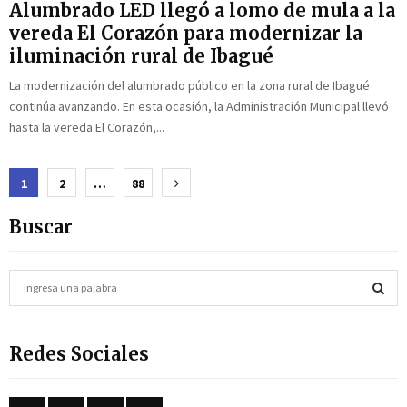
Alumbrado LED llegó a lomo de mula a la
vereda El Corazón para modernizar la
iluminación rural de Ibagué
La modernización del alumbrado público en la zona rural de Ibagué
continúa avanzando. En esta ocasión, la Administración Municipal llevó
hasta la vereda El Corazón,...
Paginación
1
2
…
88
de
Buscar
entradas
S
e
a
S
r
Redes Sociales
c
E
h
f
A