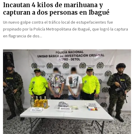
d
l
ó
s
Incautan 4 kilos de marihuana y
e
e
n
e
capturan a dos personas en Ibagué
s
r
d
n
Un nuevo golpe contra el tráfico local de estupefacientes fue
e
t
e
l
m
a
l
a
propinado por la Policía Metropolitana de Ibagué, que logró la captura
a
r
S
F
en flagrancia de dos...
n
o
e
e
a
j
n
r
a
a
i
a
I
n
t
e
r
n
a
c
i
o
n