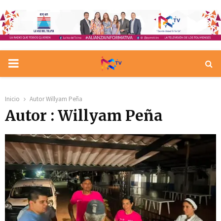
PRIMARY
MENU
Inicio
Autor
Willyam Peña
Autor :
Willyam Peña