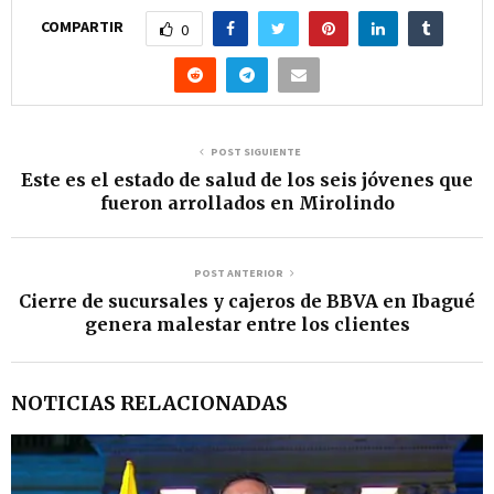
o
COMPARTIR
0
r
d
e
v
POST SIGUIENTE
Este es el estado de salud de los seis jóvenes que
í
fueron arrollados en Mirolindo
d
e
POST ANTERIOR
o
Cierre de sucursales y cajeros de BBVA en Ibagué
genera malestar entre los clientes
NOTICIAS RELACIONADAS