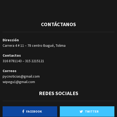
CONTÁCTANOS
Dirección
Carrera 4 # 11 – 78 centro Ibagué, Tolima
Contactos
316 8781143
–
315 2215121
Correos
pycnoticias@gmail.com
wipegu1@gmail.com
REDES SOCIALES
FACEBOOK
TWITTER