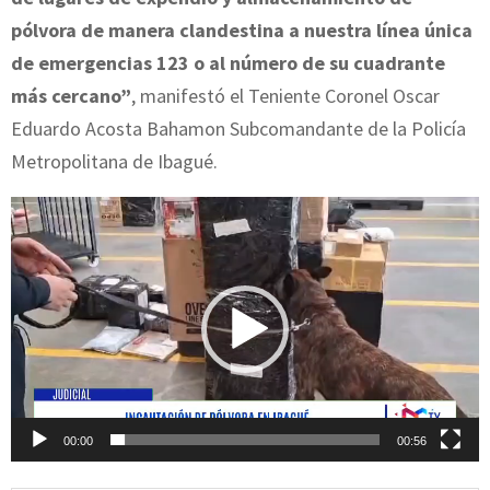
pólvora de manera clandestina a nuestra línea única
de emergencias 123 o al número de su cuadrante
más cercano”
, manifestó el Teniente Coronel Oscar
Eduardo Acosta Bahamon Subcomandante de la Policía
Metropolitana de Ibagué.
R
e
p
r
o
d
u
c
00:00
00:56
t