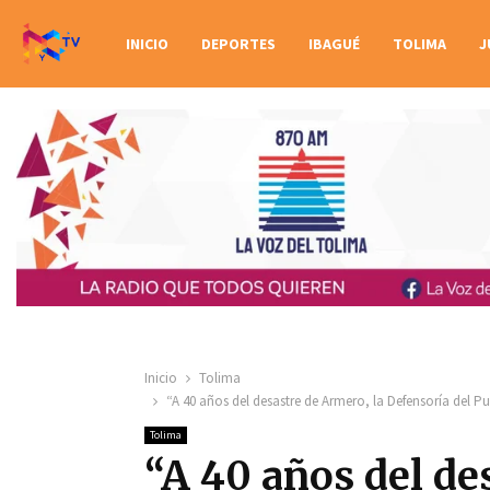
INICIO
DEPORTES
IBAGUÉ
TOLIMA
J
Inicio
Tolima
“A 40 años del desastre de Armero, la Defensoría del P
Tolima
“A 40 años del de