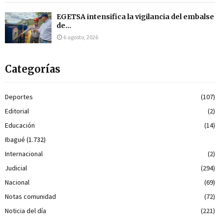
EGETSA intensifica la vigilancia del embalse
de...
6 agosto, 2026
Categorías
Deportes
(107)
Editorial
(2)
Educación
(14)
Ibagué
(1.732)
Internacional
(2)
Judicial
(294)
Nacional
(69)
Notas comunidad
(72)
Noticia del día
(221)