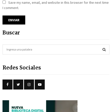
Save my name, email, and website in this browser for the next time
I comment.
Buscar
S
e
a
S
r
Redes Sociales
c
E
h
f
A
o
r
R
:
C
H