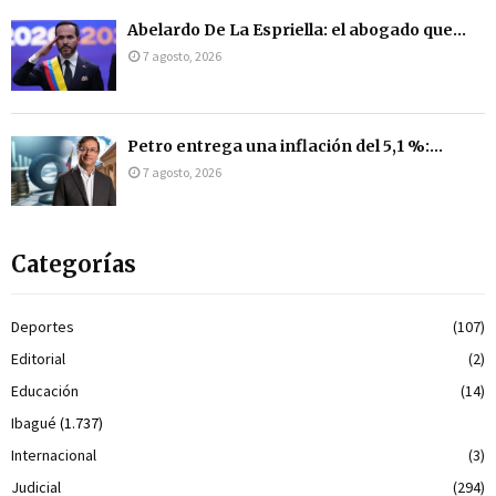
Abelardo De La Espriella: el abogado que...
7 agosto, 2026
Petro entrega una inflación del 5,1 %:...
7 agosto, 2026
Categorías
Deportes
(107)
Editorial
(2)
Educación
(14)
Ibagué
(1.737)
Internacional
(3)
Judicial
(294)