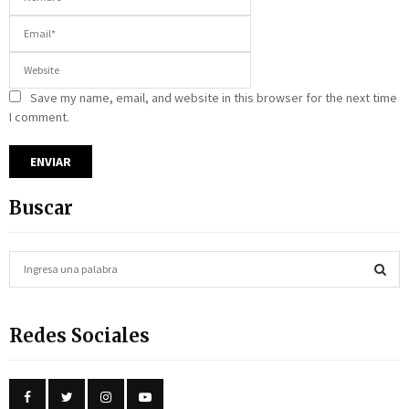
Save my name, email, and website in this browser for the next time
I comment.
Buscar
S
e
a
S
r
Redes Sociales
c
E
h
f
A
o