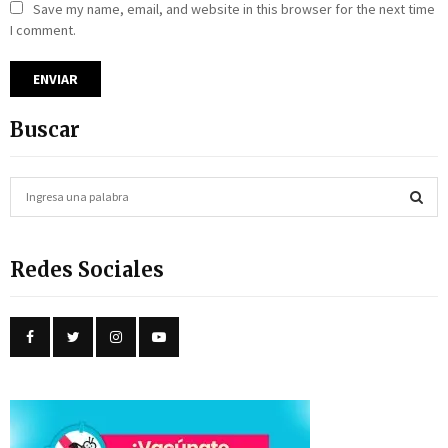
Save my name, email, and website in this browser for the next time
I comment.
Buscar
S
e
a
S
r
Redes Sociales
c
E
h
f
A
o
r
R
:
C
H