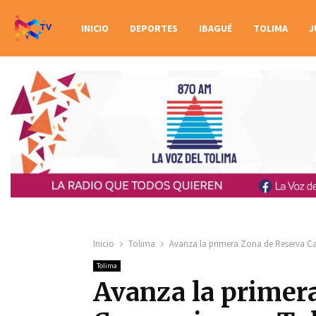
INICIO
DEPORTES
IBAGUÉ
TOLIMA
J
Inicio
Tolima
Avanza la primera Zona de Reserva C
Tolima
Avanza la primer