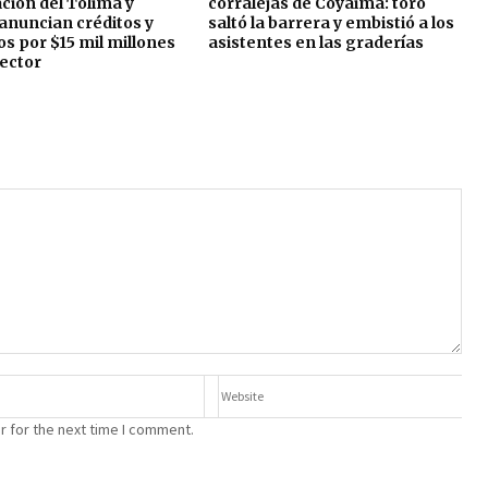
ión del Tolima y
corralejas de Coyaima: toro
anuncian créditos y
saltó la barrera y embistió a los
os por $15 mil millones
asistentes en las graderías
sector
r for the next time I comment.