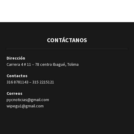
CONTÁCTANOS
Dirección
Carrera 4 # 11 – 78 centro Ibagué, Tolima
Contactos
316 8781143
–
315 2215121
Correos
pycnoticias@gmail.com
wipegu1@gmail.com