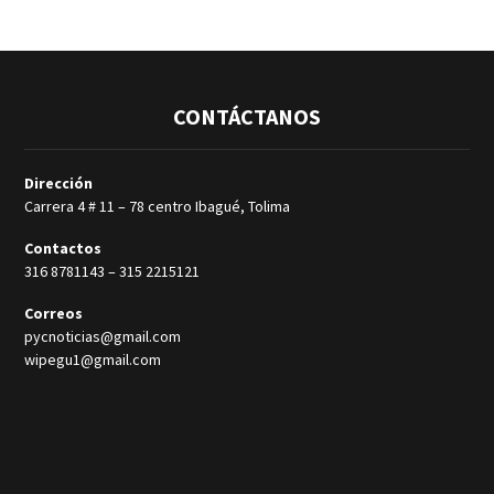
CONTÁCTANOS
Dirección
Carrera 4 # 11 – 78 centro Ibagué, Tolima
Contactos
316 8781143
–
315 2215121
Correos
pycnoticias@gmail.com
wipegu1@gmail.com