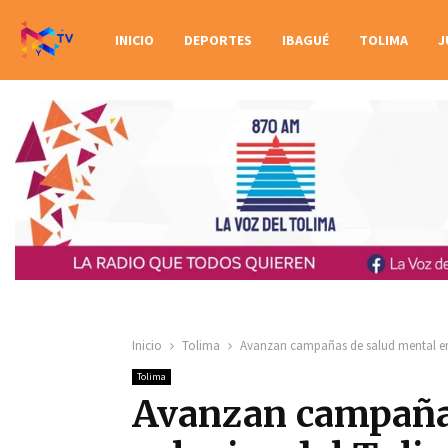
INICIO
DEPORTES
IBAGUÉ
TOLIMA
J
Inicio
Tolima
Avanzan campañas de salud mental en 
Tolima
Avanzan campañas