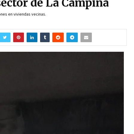
 sector de La Campiña
ones en viviendas vecinas.