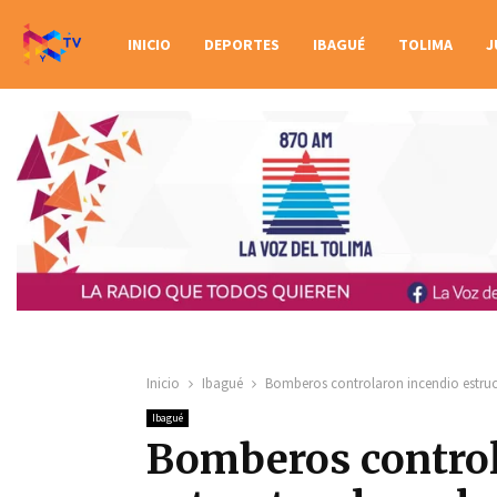
INICIO
DEPORTES
IBAGUÉ
TOLIMA
J
Inicio
Ibagué
Bomberos controlaron incendio estruct
Ibagué
Bomberos control