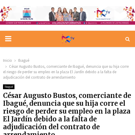
PRIMARY
MENU
Inicio
Ibagué
César Augusto Bustos, comerciante de Ibagué, denuncia que su hija corre
el riesgo de perder su empleo en la plaza El Jardín debido a la falta de
adjudicación del contrato de arrendamiento
Ibagué
César Augusto Bustos, comerciante de
Ibagué, denuncia que su hija corre el
riesgo de perder su empleo en la plaza
El Jardín debido a la falta de
adjudicación del contrato de
arrendamiento