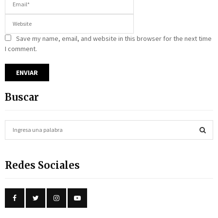
Save my name, email, and website in this browser for the next time
I comment.
Buscar
S
e
a
S
r
Redes Sociales
c
E
h
f
A
o
r
R
: