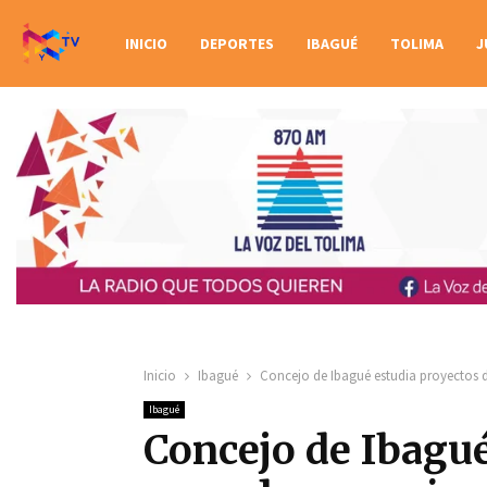
INICIO
DEPORTES
IBAGUÉ
TOLIMA
J
Inicio
Ibagué
Concejo de Ibagué estudia proyectos d
Ibagué
Concejo de Ibagué