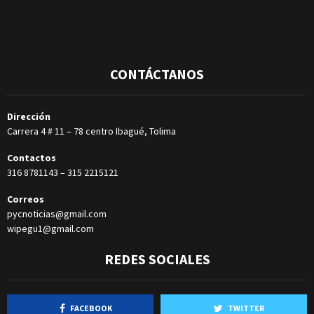
CONTÁCTANOS
Dirección
Carrera 4 # 11 – 78 centro Ibagué, Tolima
Contactos
316 8781143
–
315 2215121
Correos
pycnoticias@gmail.com
wipegu1@gmail.com
REDES SOCIALES
FACEBOOK
TWITTER