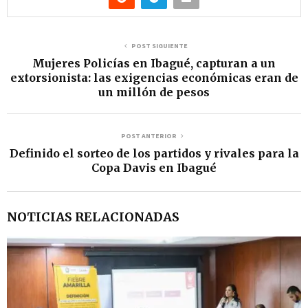
d
e
v
POST SIGUIENTE
Mujeres Policías en Ibagué, capturan a un
í
extorsionista: las exigencias económicas eran de
d
un millón de pesos
e
o
POST ANTERIOR
Definido el sorteo de los partidos y rivales para la
Copa Davis en Ibagué
NOTICIAS RELACIONADAS