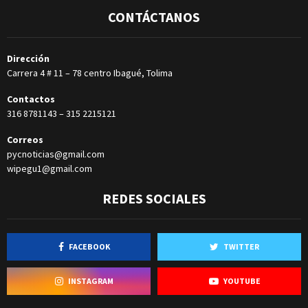
CONTÁCTANOS
Dirección
Carrera 4 # 11 – 78 centro Ibagué, Tolima
Contactos
316 8781143
–
315 2215121
Correos
pycnoticias@gmail.com
wipegu1@gmail.com
REDES SOCIALES
FACEBOOK
TWITTER
INSTAGRAM
YOUTUBE