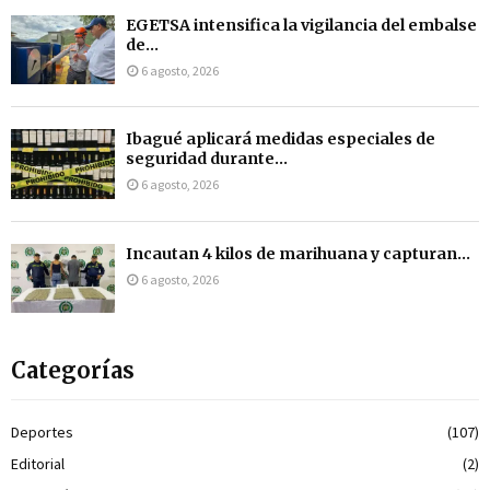
EGETSA intensifica la vigilancia del embalse
de...
6 agosto, 2026
Ibagué aplicará medidas especiales de
seguridad durante...
6 agosto, 2026
Incautan 4 kilos de marihuana y capturan...
6 agosto, 2026
Categorías
Deportes
(107)
Editorial
(2)