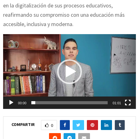
en la digitalización de sus procesos educativos,
reafirmando su compromiso con una educación más
accesible, inclusiva y moderna.
R
e
p
r
o
d
u
c
00:00
01:01
t
o
COMPARTIR
0
r