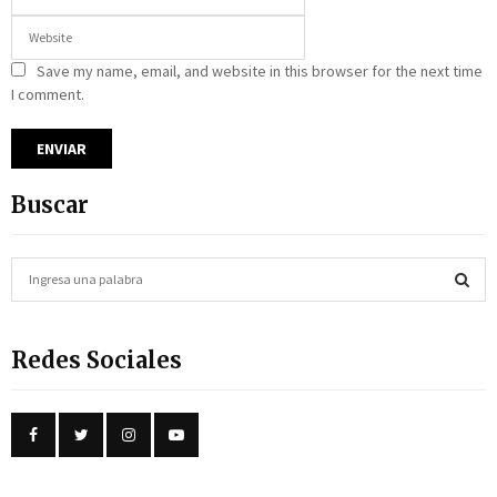
Save my name, email, and website in this browser for the next time
I comment.
Buscar
S
e
a
S
r
Redes Sociales
c
E
h
f
A
o
r
R
: