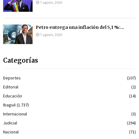
7 agosto, 2026
Petro entrega una inflación del 5,1 %:...
7 agosto, 2026
Categorías
Deportes
(107)
Editorial
(2)
Educación
(14)
Ibagué
(1.737)
Internacional
(3)
Judicial
(294)
Nacional
(71)