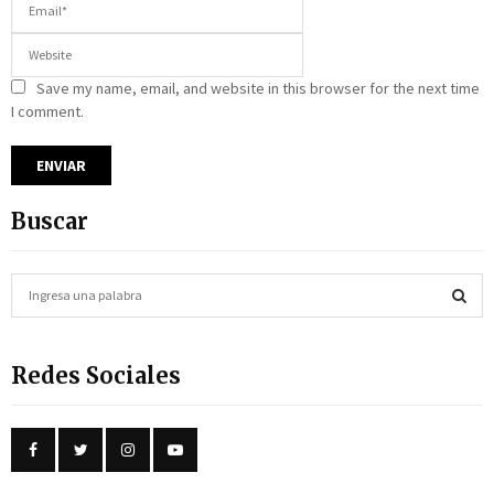
Save my name, email, and website in this browser for the next time
I comment.
Buscar
S
e
a
S
r
Redes Sociales
c
E
h
f
A
o
r
R
: