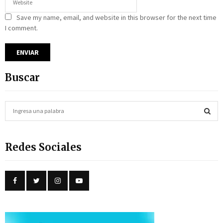
Save my name, email, and website in this browser for the next time
I comment.
Buscar
S
e
a
S
r
Redes Sociales
c
E
h
f
A
o
r
R
:
C