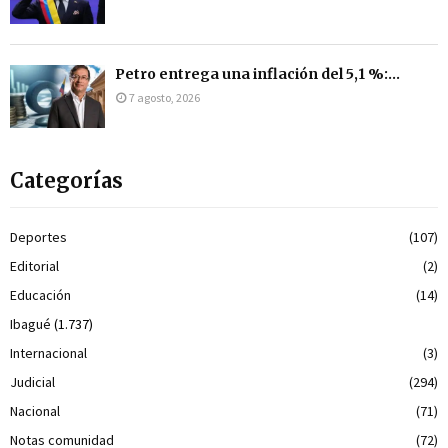
Petro entrega una inflación del 5,1 %:...
7 agosto, 2026
Categorías
Deportes
(107)
Editorial
(2)
Educación
(14)
Ibagué
(1.737)
Internacional
(3)
Judicial
(294)
Nacional
(71)
Notas comunidad
(72)