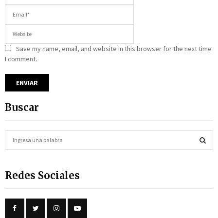
Save my name, email, and website in this browser for the next time
I comment.
Buscar
S
e
a
S
r
Redes Sociales
c
E
h
f
A
o
r
R