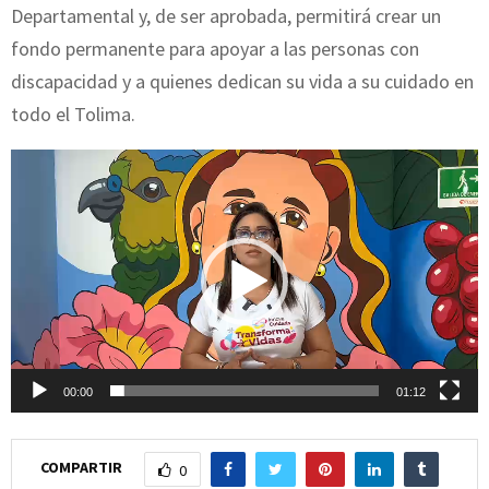
Departamental y, de ser aprobada, permitirá crear un
fondo permanente para apoyar a las personas con
discapacidad y a quienes dedican su vida a su cuidado en
todo el Tolima.
R
e
p
r
o
d
u
c
00:00
01:12
t
o
COMPARTIR
0