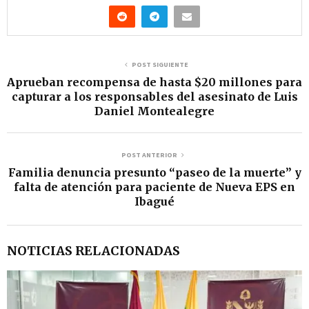
r
d
e
v
POST SIGUIENTE
Aprueban recompensa de hasta $20 millones para
í
capturar a los responsables del asesinato de Luis
d
Daniel Montealegre
e
o
POST ANTERIOR
Familia denuncia presunto “paseo de la muerte” y
falta de atención para paciente de Nueva EPS en
Ibagué
NOTICIAS RELACIONADAS