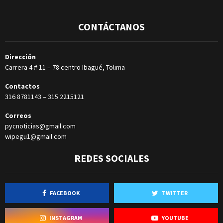
CONTÁCTANOS
Dirección
Carrera 4 # 11 – 78 centro Ibagué, Tolima
Contactos
316 8781143
–
315 2215121
Correos
pycnoticias@gmail.com
wipegu1@gmail.com
REDES SOCIALES
FACEBOOK
TWITTER
INSTAGRAM
YOUTUBE