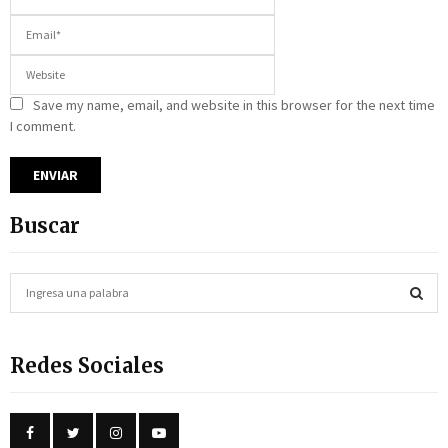
Save my name, email, and website in this browser for the next time
I comment.
Buscar
S
e
a
S
r
Redes Sociales
c
E
h
f
A
o