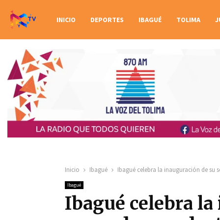
INICIO
DEPORTES
IBAGUÉ
TOLIMA
J
Inicio
Ibagué
Ibagué celebra la inauguración de su
Ibagué
Ibagué celebra la