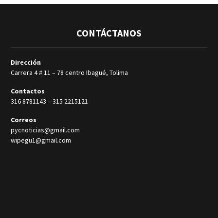
CONTÁCTANOS
Dirección
Carrera 4 # 11 – 78 centro Ibagué, Tolima
Contactos
316 8781143
–
315 2215121
Correos
pycnoticias@gmail.com
wipegu1@gmail.com