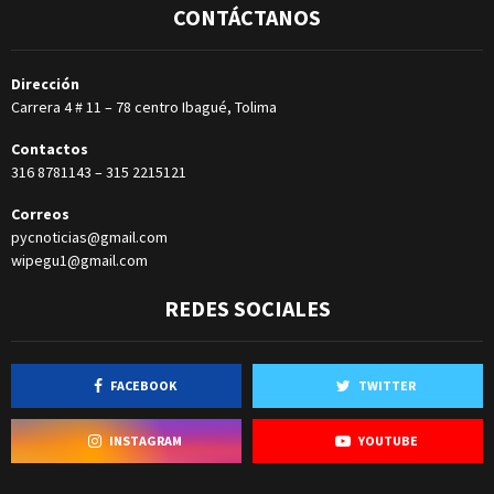
CONTÁCTANOS
Dirección
Carrera 4 # 11 – 78 centro Ibagué, Tolima
Contactos
316 8781143
–
315 2215121
Correos
pycnoticias@gmail.com
wipegu1@gmail.com
REDES SOCIALES
FACEBOOK
TWITTER
INSTAGRAM
YOUTUBE