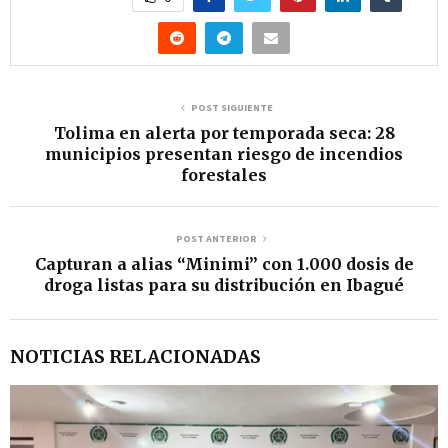
r
d
e
v
POST SIGUIENTE
Tolima en alerta por temporada seca: 28
í
municipios presentan riesgo de incendios
d
forestales
e
o
POST ANTERIOR
Capturan a alias “Minimi” con 1.000 dosis de
droga listas para su distribución en Ibagué
NOTICIAS RELACIONADAS