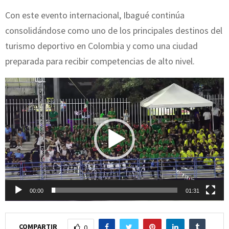
Con este evento internacional, Ibagué continúa
consolidándose como uno de los principales destinos del
turismo deportivo en Colombia y como una ciudad
preparada para recibir competencias de alto nivel.
R
e
p
r
o
d
u
c
00:00
01:31
t
o
COMPARTIR
0