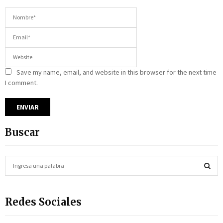
Save my name, email, and website in this browser for the next time
I comment.
Buscar
S
e
a
S
r
Redes Sociales
c
E
h