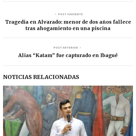
u
c
POST SIGUIENTE
Tragedia en Alvarado: menor de dos años fallece
t
tras ahogamiento en una piscina
o
r
POST ANTERIOR
d
Alias “Katam” fue capturado en Ibagué
e
a
NOTICIAS RELACIONADAS
u
d
i
o