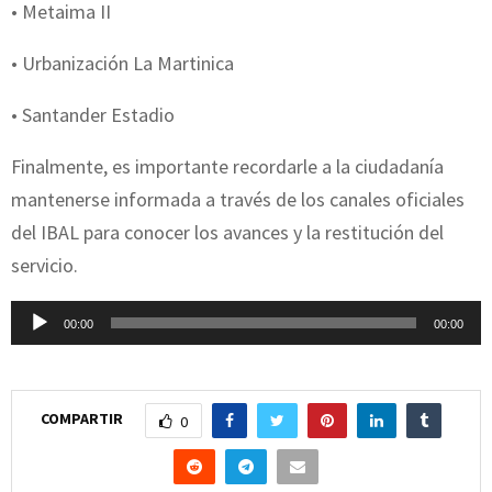
• Metaima II
• Urbanización La Martinica
• Santander Estadio
Finalmente, es importante recordarle a la ciudadanía
mantenerse informada a través de los canales oficiales
del IBAL para conocer los avances y la restitución del
servicio.
R
00:00
00:00
e
p
r
COMPARTIR
0
o
d