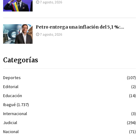
7 agosto, 2026
Petro entrega una inflación del 5,1 %:...
7 agosto, 2026
Categorías
Deportes
(107)
Editorial
(2)
Educación
(14)
Ibagué
(1.737)
Internacional
(3)
Judicial
(294)
Nacional
(71)