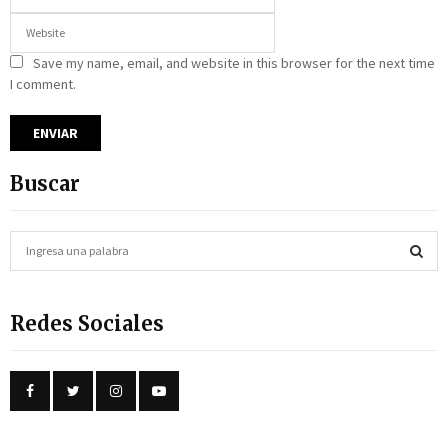
Save my name, email, and website in this browser for the next time
I comment.
Buscar
S
e
a
S
r
Redes Sociales
c
E
h
f
A
o
r
R
: