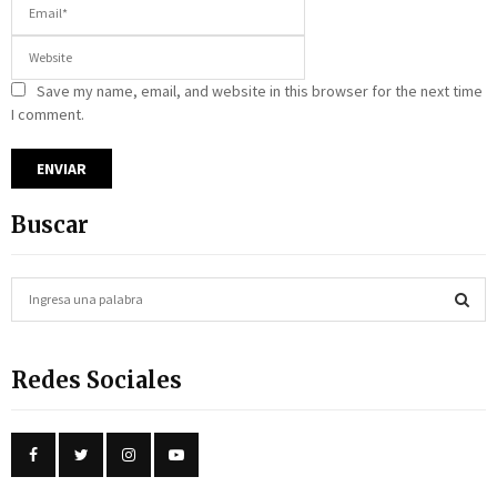
Save my name, email, and website in this browser for the next time
I comment.
Buscar
S
e
a
S
r
Redes Sociales
c
E
h
f
A
o
r
R