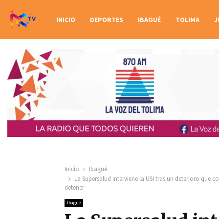
INICIO
DEPORTES
IBAGUÉ
TOLIMA
J
Inicio
Ibagué
La Supersalud interviene la USI tras un deterioro qu
detener
Ibagué