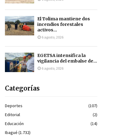
El Tolima mantiene dos
incendios forestales
activos...
6 agosto, 2026
EGETSA intensifica la
vigilancia del embalse de...
6 agosto, 2026
Categorías
Deportes
(107)
Editorial
(2)
Educación
(14)
Ibagué
(1.732)