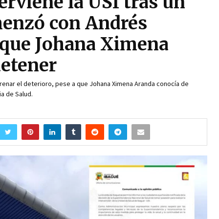
erviene la USI tras un
menzó con Andrés
 que Johana Ximena
detener
frenar el deterioro, pese a que Johana Ximena Aranda conocía de
a de Salud.