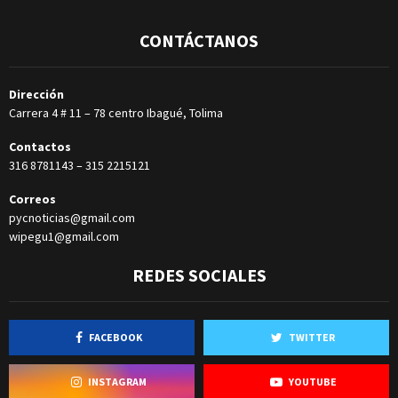
CONTÁCTANOS
Dirección
Carrera 4 # 11 – 78 centro Ibagué, Tolima
Contactos
316 8781143
–
315 2215121
Correos
pycnoticias@gmail.com
wipegu1@gmail.com
REDES SOCIALES
FACEBOOK
TWITTER
INSTAGRAM
YOUTUBE