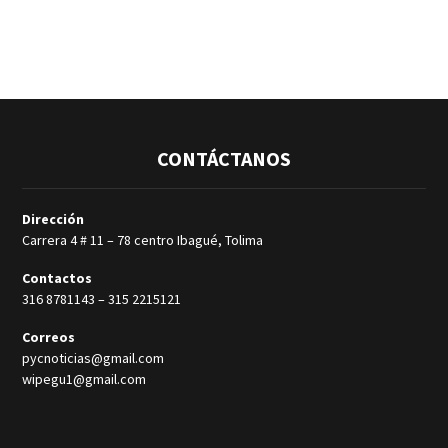
CONTÁCTANOS
Dirección
Carrera 4 # 11 – 78 centro Ibagué, Tolima
Contactos
316 8781143
–
315 2215121
Correos
pycnoticias@gmail.com
wipegu1@gmail.com