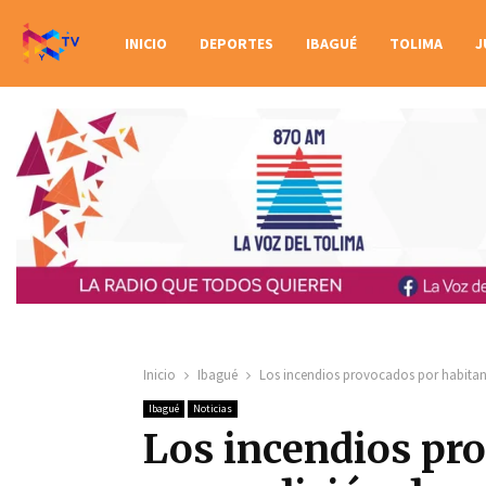
INICIO
DEPORTES
IBAGUÉ
TOLIMA
J
Inicio
Ibagué
Los incendios provocados por habitan
Ibagué
Noticias
Los incendios pr