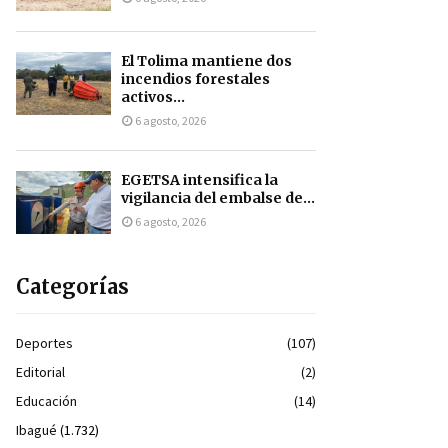
El Tolima mantiene dos
incendios forestales
activos...
6 agosto, 2026
EGETSA intensifica la
vigilancia del embalse de...
6 agosto, 2026
Categorías
Deportes
(107)
Editorial
(2)
Educación
(14)
Ibagué
(1.732)