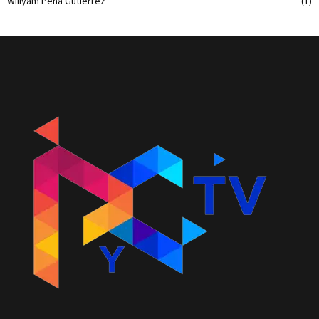
Willyam Peña Gutiérrez
(1)