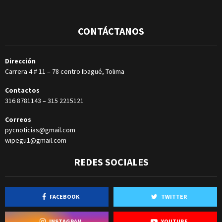
CONTÁCTANOS
Dirección
Carrera 4 # 11 – 78 centro Ibagué, Tolima
Contactos
316 8781143
–
315 2215121
Correos
pycnoticias@gmail.com
wipegu1@gmail.com
REDES SOCIALES
FACEBOOK
TWITTER
INSTAGRAM
YOUTUBE