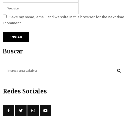
Save my name, email, and website in this browser for the next time
I comment.
Buscar
S
e
a
S
r
Redes Sociales
c
E
h
f
A
o
r
R
:
C