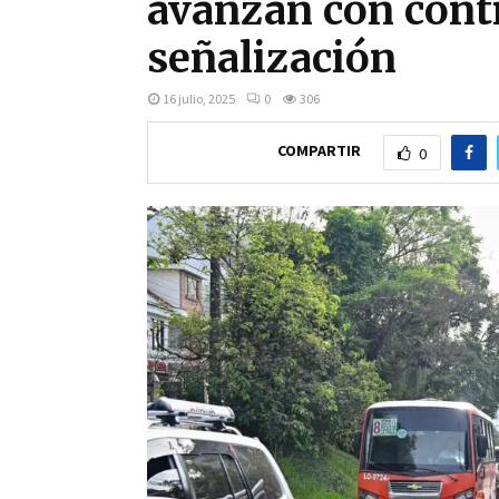
avanzan con contr
señalización
16 julio, 2025
0
306
COMPARTIR
0