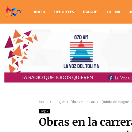
INICIO
DEPORTES
IBAGUÉ
TOLIMA
J
Inicio
Ibagué
Obras en la carrera Quinta de Ibagué a
Ibagué
Obras en la carre