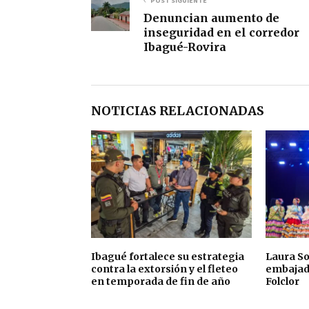
POST SIGUIENTE
Denuncian aumento de
inseguridad en el corredor
Ibagué-Rovira
NOTICIAS RELACIONADAS
Ibagué fortalece su estrategia
Laura So
contra la extorsión y el fleteo
embajad
en temporada de fin de año
Folclor