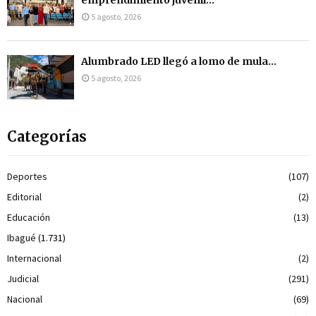
emprendimiento juvenil...
5 agosto, 2026
Alumbrado LED llegó a lomo de mula...
5 agosto, 2026
Categorías
Deportes
(107)
Editorial
(2)
Educación
(13)
Ibagué
(1.731)
Internacional
(2)
Judicial
(291)
Nacional
(69)