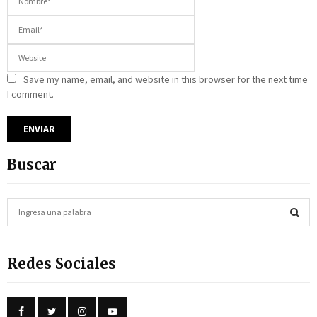
Save my name, email, and website in this browser for the next time
I comment.
Buscar
S
e
a
S
r
Redes Sociales
c
E
h
f
A
o