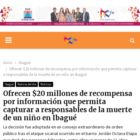
PRIMARY
MENU
Inicio
Ibagué
Ofrecen $20 millones de recompensa por información que permita capturar
a responsables de la muerte de un niño en Ibagué
Ibagué
Noticia del día
Noticias
Ofrecen $20 millones de recompensa
por información que permita
capturar a responsables de la muerte
de un niño en Ibagué
La decisión fue adoptada en un consejo extraordinario de orden
público tras el ataque sicarial ocurrido en el barrio Jordán Octava Etapa
que dejó dos personas fallecidas, entre ellas un menor de 11 años.