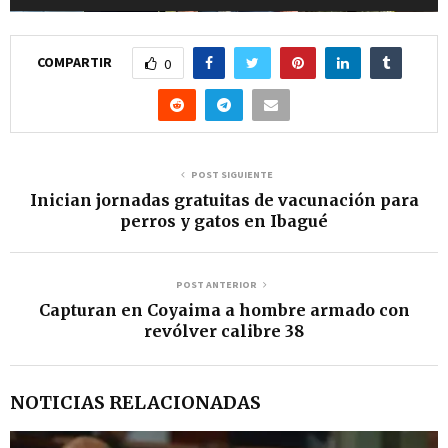
t
o
COMPARTIR
0
r
d
e
v
POST SIGUIENTE
Inician jornadas gratuitas de vacunación para
í
perros y gatos en Ibagué
d
e
POST ANTERIOR
o
Capturan en Coyaima a hombre armado con
revólver calibre 38
NOTICIAS RELACIONADAS