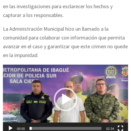
en las investigaciones para esclarecer los hechos y
capturar a los responsables.
La Administración Municipal hizo un llamado a la
comunidad para colaborar con información que permita
avanzar en el caso y garantizar que este crimen no quede
en la impunidad.
R
e
p
r
o
d
u
c
00:00
02:34