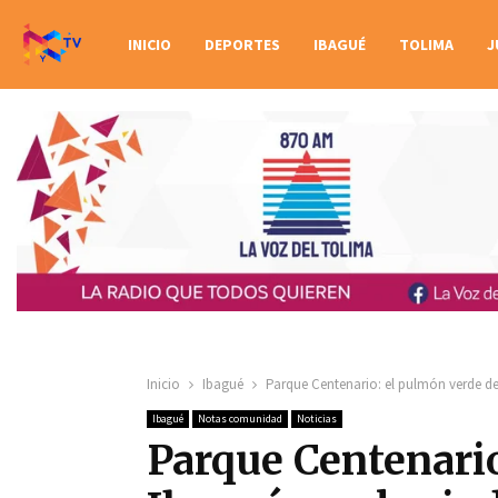
INICIO
DEPORTES
IBAGUÉ
TOLIMA
J
Inicio
Ibagué
Parque Centenario: el pulmón verde de
Ibagué
Notas comunidad
Noticias
Parque Centenario