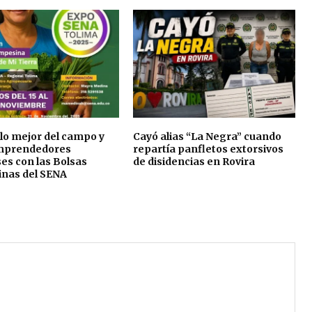
lo mejor del campo y
Cayó alias “La Negra” cuando
emprendedores
repartía panfletos extorsivos
es con las Bolsas
de disidencias en Rovira
nas del SENA