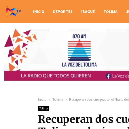
INICIO
DEPORTES
IBAGUÉ
TOLIMA
J
Inicio
Tolima
Recuperan dos cuerpos en el Norte de
Tolima
Recuperan dos cue