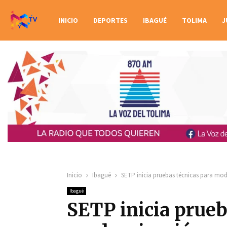
INICIO
DEPORTES
IBAGUÉ
TOLIMA
J
Inicio
Ibagué
SETP inicia pruebas técnicas para mo
Ibagué
SETP inicia prueb