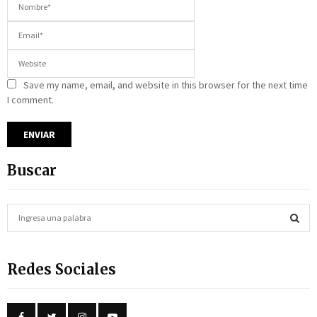
Save my name, email, and website in this browser for the next time
I comment.
Buscar
S
e
a
S
r
Redes Sociales
c
E
h
f
A
o