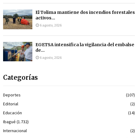
El Tolima mantiene dos incendios forestales
activos...
6 agosto, 2026
EGETSA intensifica la vigilancia del embalse
de...
6 agosto, 2026
Categorías
Deportes
(107)
Editorial
(2)
Educación
(14)
Ibagué
(1.732)
Internacional
(2)