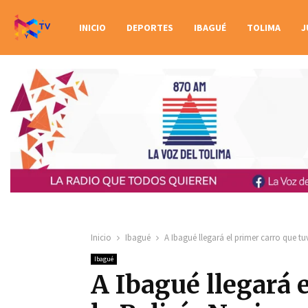
INICIO
DEPORTES
IBAGUÉ
TOLIMA
J
Inicio
Ibagué
A Ibagué llegará el primer carro que tu
Ibagué
A Ibagué llegará 