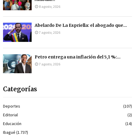
8 agosto, 2026
Abelardo De La Espriella: el abogado que...
7 agosto, 2026
Petro entrega una inflación del 5,1 %:...
7 agosto, 2026
Categorías
Deportes
(107)
Editorial
(2)
Educación
(14)
Ibagué
(1.737)