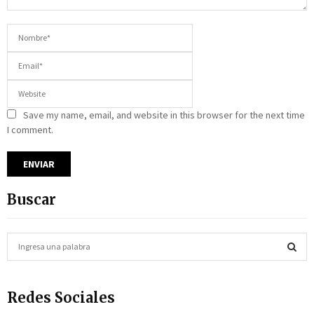
Save my name, email, and website in this browser for the next time
I comment.
Buscar
S
e
a
S
r
Redes Sociales
c
E
h