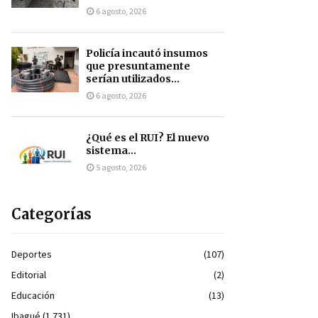
6 agosto, 2026
Policía incautó insumos
que presuntamente
serían utilizados...
6 agosto, 2026
¿Qué es el RUI? El nuevo
sistema...
5 agosto, 2026
Categorías
Deportes
(107)
Editorial
(2)
Educación
(13)
Ibagué
(1.731)