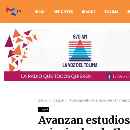
INICIO
DEPORTES
IBAGUÉ
TOLIMA
J
Inicio
Ibagué
Avanzan estudios para intervenir vías 
Ibagué
Avanzan estudios 