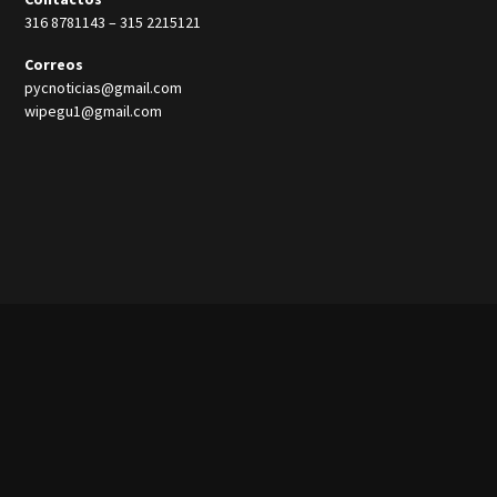
316 8781143
–
315 2215121
Correos
pycnoticias@gmail.com
wipegu1@gmail.com