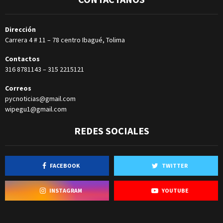
Dirección
Carrera 4 # 11 – 78 centro Ibagué, Tolima
Contactos
316 8781143
–
315 2215121
Correos
pycnoticias@gmail.com
wipegu1@gmail.com
REDES SOCIALES
FACEBOOK
TWITTER
INSTAGRAM
YOUTUBE