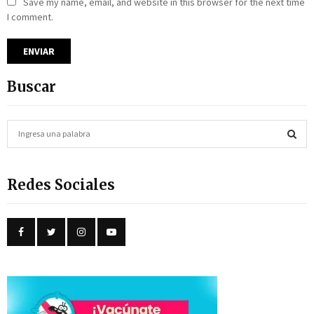
Save my name, email, and website in this browser for the next time
I comment.
Buscar
S
e
a
S
r
Redes Sociales
c
E
h
f
A
o
r
R
:
C
H