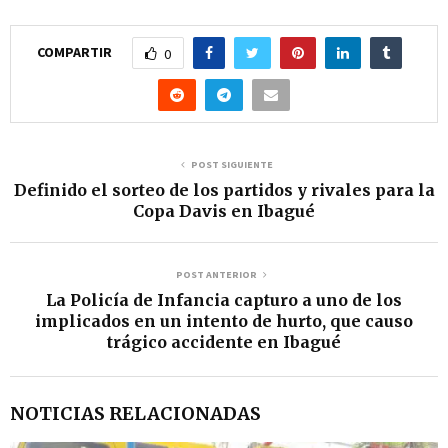
p
r
COMPARTIR
0
o
d
u
c
POST SIGUIENTE
Definido el sorteo de los partidos y rivales para la
t
Copa Davis en Ibagué
o
r
POST ANTERIOR
d
La Policía de Infancia capturo a uno de los
e
implicados en un intento de hurto, que causo
trágico accidente en Ibagué
a
u
d
NOTICIAS RELACIONADAS
i