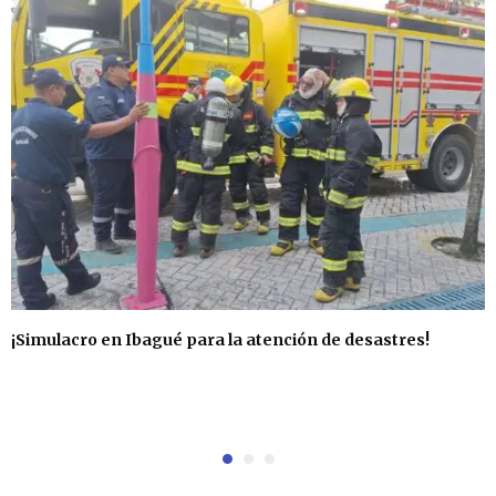
o
¡Simulacro en Ibagué para la atención de desastres!