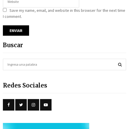
Save my name, email, and website in this browser for the next time
I comment.
Buscar
S
e
a
S
r
Redes Sociales
c
E
h
f
A
o
r
R
:
C