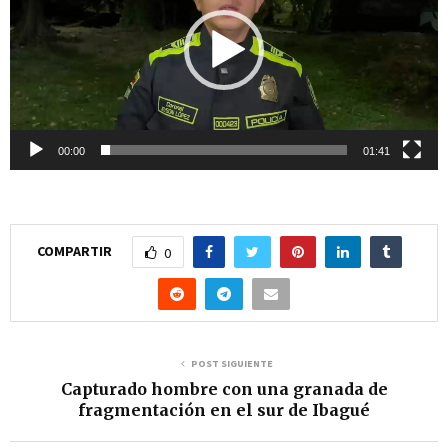
p
r
o
d
u
c
00:00
01:41
t
o
r
COMPARTIR
0
d
e
v
í
POST SIGUIENTE
Capturado hombre con una granada de
d
fragmentación en el sur de Ibagué
e