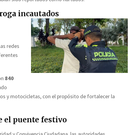
roga incautados
las redes
ferentes
ron
840
ando
os y motocicletas, con el propósito de fortalecer la
el puente festivo
ridad y Convivencia Ciudadana, las autoridades