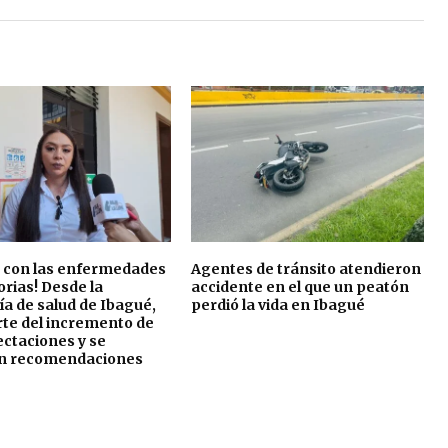
o con las enfermedades
Agentes de tránsito atendieron
orias! Desde la
accidente en el que un peatón
ía de salud de Ibagué,
perdió la vida en Ibagué
rte del incremento de
ectaciones y se
n recomendaciones