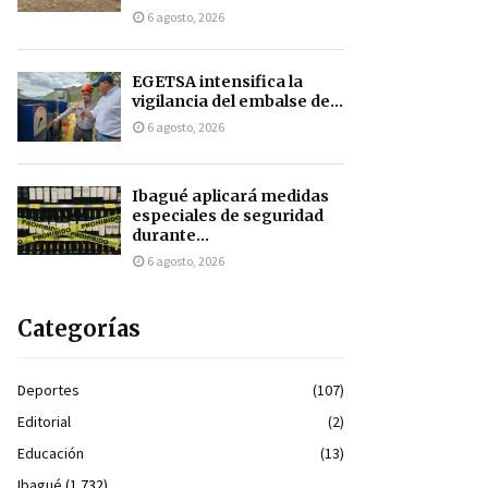
6 agosto, 2026
EGETSA intensifica la
vigilancia del embalse de...
6 agosto, 2026
Ibagué aplicará medidas
especiales de seguridad
durante...
6 agosto, 2026
Categorías
Deportes
(107)
Editorial
(2)
Educación
(13)
Ibagué
(1.732)