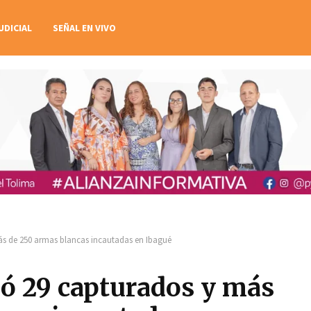
UDICIAL
SEÑAL EN VIVO
ás de 250 armas blancas incautadas en Ibagué
jó 29 capturados y más