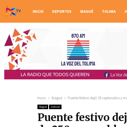
INICIO
DEPORTES
IBAGUÉ
TOLIMA
J
Inicio
Ibagué
Puente festivo dejó 29 capturados y m
Ibagué
Judicial
Puente festivo de