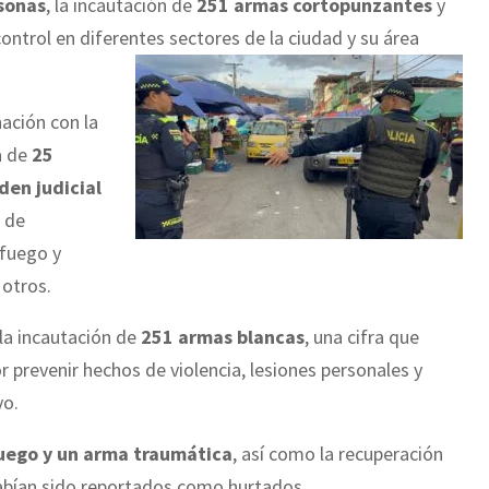
sonas
, la incautación de
251 armas cortopunzantes
y
control en diferentes sectores de la ciudad y su área
ación con la
a de
25
den judicial
o de
 fuego y
 otros.
la incautación de
251 armas blancas
, una cifra que
r prevenir hechos de violencia, lesiones personales y
vo.
uego y un arma traumática
, así como la recuperación
bían sido reportados como hurtados.