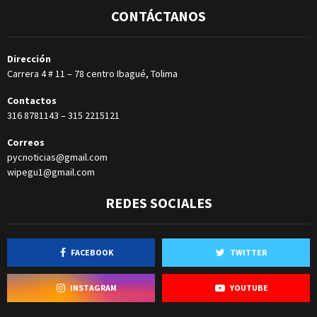
CONTÁCTANOS
Dirección
Carrera 4 # 11 – 78 centro Ibagué, Tolima
Contactos
316 8781143
–
315 2215121
Correos
pycnoticias@gmail.com
wipegu1@gmail.com
REDES SOCIALES
FACEBOOK
TWITTER
INSTAGRAM
YOUTUBE