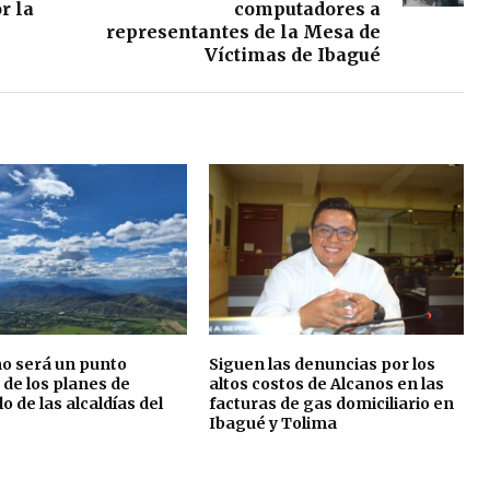
r la
computadores a
representantes de la Mesa de
Víctimas de Ibagué
mo será un punto
Siguen las denuncias por los
 de los planes de
altos costos de Alcanos en las
o de las alcaldías del
facturas de gas domiciliario en
Ibagué y Tolima